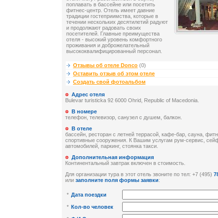
поплавать в бассейне или посетить
фитнес-центр. Отель имеет давние
традиции гостеприимства, которые в
течении нескольких десятилетий радуют
и продолжают радовать своих
посетителей. Главные преимущества
отеля - высокий уровень комфортного
проживания и доброжелательный
высококвалифицированный персонал.
Отзывы об отеле Donco
(0)
Оставить отзыв об этом отеле
Создать свой фотоальбом
Адрес отеля
Bulevar turisticka 92 6000 Ohrid, Republic of Macedonia.
В номере
телефон, телевизор, санузел с душем, балкон.
В отеле
бассейн, ресторан с летней террасой, кафе-бар, сауна, фитн
спортивные сооружения. К Вашим услугам рум-сервис, сей
автомобилей, паркинг, стоянка такси.
Дополнительная информация
Континентальный завтрак включен в стоимость.
Для организации тура в этот отель звоните по тел: +7 (495)
7
или
заполните поля формы заявки
:
*
Дата поездки
*
Кол-во человек