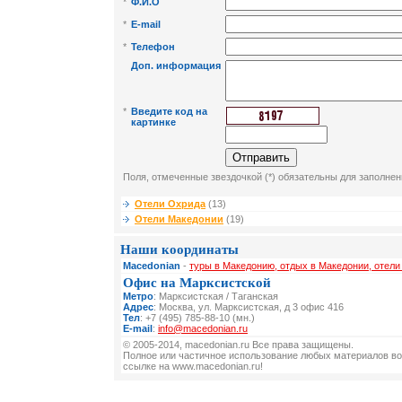
*
Ф.И.О
*
E-mail
*
Телефон
Доп. информация
*
Введите код на
картинке
Поля, отмеченные звездочкой (*) обязательны для заполнен
Отели Охрида
(13)
Отели Македонии
(19)
Наши координаты
Macedonian
-
туры в Македонию, отдых в Македонии, отел
Офис на Марксистской
Метро
: Марксистская / Таганская
Адрес
: Москва, ул. Марксистская, д 3 офис 416
Тел
: +7 (495) 785-88-10 (мн.)
E-mail
:
info@macedonian.ru
© 2005-2014, macedonian.ru Все права защищены.
Полное или частичное использование любых материалов во
ссылке на www.macedonian.ru!