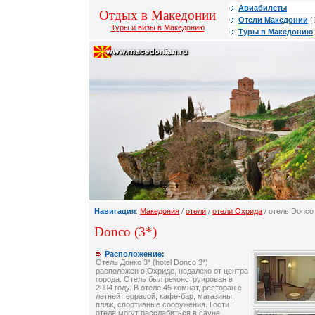
Авиабилеты
Отдых в Македонии
Отели Македонии
(
Туры и визы в Македонию
Туры в Македонию
Навигация
:
Македония
/
отели
/
отели Охрида
/ отель Donco
Donco (3*)
Расположение:
Отель Донко 3* (hotel Donco 3*)
расположен в Охриде, недалеко от центра
города. Отель был реконструирован в
2004 году. В отеле 45 комнат, ресторан с
летней террасой, кафе-бар, магазины,
пляж, спортивные сооружения. Гости
отеля могут расслабиться в сауне,